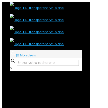
Mon devis
✕