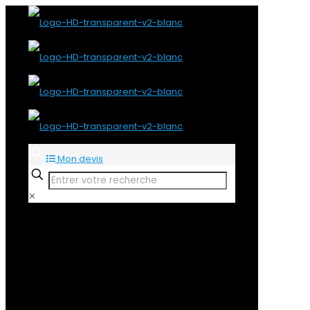
Mon devis
✕